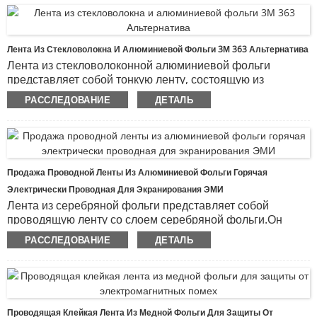
термостойкость, сопротивление сдвигу и проводимость,
а также эффективно защищает от электромагнитных
помех.Он специально разработан, чтобы объединить
Лента Из Стекловолокна И Алюминиевой Фольги 3М 363 Альтернатива
преимущества тканевой основы с электропроводностью,
Лента из стекловолоконной алюминиевой фольги
что делает его надежным клеем, обеспечивающим
представляет собой тонкую ленту, состоящую из
прохождение электрического тока.
стекловолоконной ткани и ламината из алюминиевой
РАССЛЕДОВАНИЕ
ДЕТАЛЬ
фольги.Алюминиевая стеклотканевая лента
обеспечивает высокую прочность и отражательную
способность, а также превосходную гибкость.Лента из
стекловолокна и алюминиевой фольги обеспечивает
превосходную теплозащиту и защищает от разливов
Продажа Проводной Ленты Из Алюминиевой Фольги Горячая
химикатов и масла, грязи, жира и дорожной грязи.Его
Электрически Проводная Для Экранирования ЭМИ
можно легко наносить на поверхности или обертывать
Лента из серебряной фольги представляет собой
вокруг шлангов и проводов, чтобы придать аккуратный и
проводящую ленту со слоем серебряной фольги.Он
профессиональный вид, одновременно эффективно
обладает превосходной проводимостью и стойкостью к
защищая детали и компоненты.Широко используется для
РАССЛЕДОВАНИЕ
ДЕТАЛЬ
окислению, что делает его идеальным для применений,
герметизации соединений вытяжных каналов кухни и
требующих высокой надежности и
ванной комнаты.Его также можно использовать для
проводимости.Серебро, известное своей
ремонта трещин на пластиковых, эмалированных тазах
исключительной электропроводностью, обеспечивает
и других поверхностях.
низкое сопротивление и стабильную проводимость
Проводящая Клейкая Лента Из Медной Фольги Для Защиты От