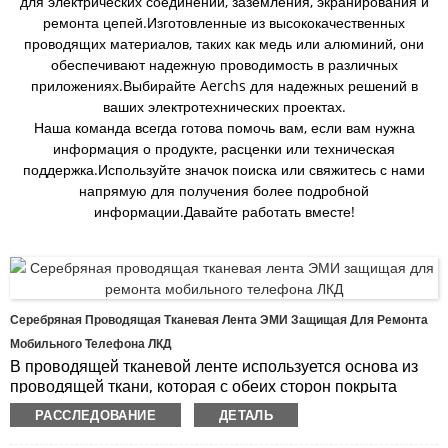
для электрических соединений, заземления, экранирования и
ремонта цепей.Изготовленные из высококачественных
проводящих материалов, таких как медь или алюминий, они
обеспечивают надежную проводимость в различных
приложениях.Выбирайте Aerchs для надежных решений в
ваших электротехнических проектах.
Наша команда всегда готова помочь вам, если вам нужна
информация о продукте, расценки или техническая
поддержка.Используйте значок поиска или свяжитесь с нами
напрямую для получения более подробной
информации.Давайте работать вместе!
Серебряная Проводящая Тканевая Лента ЭМИ Защищая Для Ремонта
Мобильного Телефона ЛКД
В проводящей тканевой ленте используется основа из
проводящей ткани, которая с обеих сторон покрыта
высокоэффективным электропроводящим клеем.Он
РАССЛЕДОВАНИЕ
ДЕТАЛЬ
также оснащен съемным вкладышем, который можно
легко снять.Эта лента обеспечивает превосходную