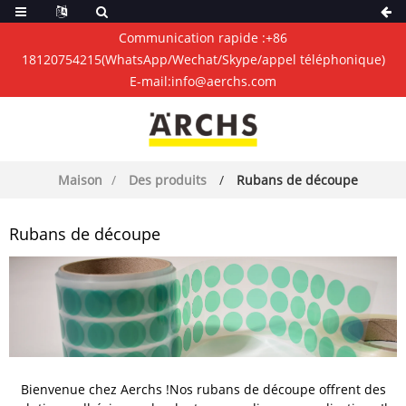
Communication rapide :
+86
18120754215
(WhatsApp/Wechat/Skype/appel téléphonique)
E-mail:
info@aerchs.com
Maison
Des produits
Rubans de découpe
Rubans de découpe
Bienvenue chez Aerchs !Nos rubans de découpe offrent des