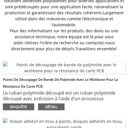
solutions adhésives polyvalentes pour diverses applications.Ils
sont prédécoupés pour une application facile, rationalisant la
production et garantissant des résultats cohérents.Largement
utilisé dans des industries comme l'électronique et
l'automobile.
Pour des informations sur les produits, des devis ou une
assistance technique, notre équipe est là pour vous
aider.Utilisez l'icône de recherche ou contactez-nous
directement pour plus de détails.Travaillons ensemble!
Points De Découpage De Bande De Polyimide Avec Le Wishbone Pour La
Résistance De Carte PCB
Le ruban polyimide découpé est un ruban polyimide
découpé avec précision à l’aide d’un processus
spécialisé.Il offre d'excellentes propriétés d'isolation
ENQUÊTE
DÉTAIL
thermique et électrique, ce qui le rend idéal pour la
fabrication électronique et les applications à haute
température.Nous fournissons des services OEM et
ODM, en personnalisant le ruban dans différentes