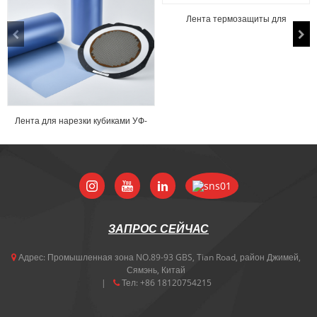
Лента термозащиты для
электронных компонентов...
Лента для нарезки кубиками УФ-
излучения для полупроводниковых
пластин...
ЗАПРОС СЕЙЧАС
Адрес:
Промышленная зона NO.89-93 GBS, Tian Road, район Джимей,
Сямэнь, Китай
Тел:
+86 18120754215